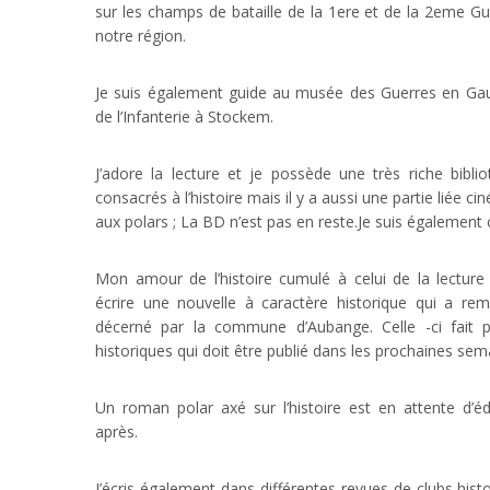
sur les champs de bataille de la 1ere et de la 2eme 
notre région.
Je suis également guide au musée des Guerres en Ga
de l’Infanterie à Stockem.
J’adore la lecture et je possède une très riche bibli
consacrés à l’histoire mais il y a aussi une partie liée c
aux polars ; La BD n’est pas en reste.Je suis également c
Mon amour de l’histoire cumulé à celui de la lecture ai
écrire une nouvelle à caractère historique qui a re
décerné par la commune d’Aubange. Celle -ci fait pa
historiques qui doit être publié dans les prochaines sem
Un roman polar axé sur l’histoire est en attente d’éd
après.
J’écris également dans différentes revues de clubs hist