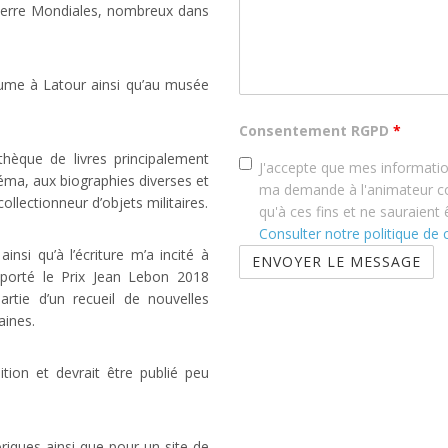
Guerre Mondiales, nombreux dans
ume à Latour ainsi qu’au musée
Consentement RGPD
*
othèque de livres principalement
J'accepte que mes information
inéma, aux biographies diverses et
ma demande à l'animateur con
ollectionneur d’objets militaires.
qu'à ces fins et ne sauraient
Consulter notre politique de c
nsi qu’à l’écriture m’a incité à
mporté le Prix Jean Lebon 2018
rtie d’un recueil de nouvelles
aines.
ition et devrait être publié peu
oriques ainsi que pour un site de