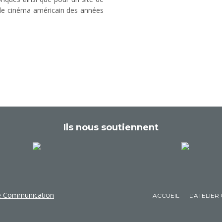
 le cinéma américain des années
Ils nous soutiennent
de Communication
ACCUEIL
L’ATELIER