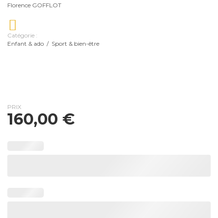
Florence GOFFLOT
Catégorie :
Enfant & ado
/
Sport & bien-être
PRIX
160,00
€