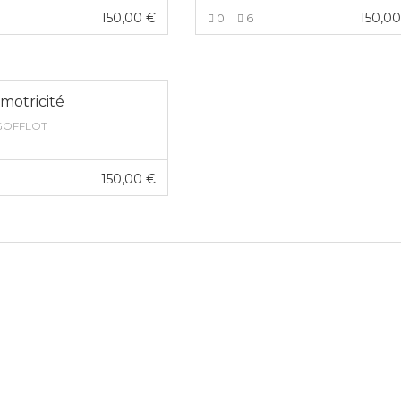
150,00
€
150,0
0
6
VOIR PLUS
VOIR PLUS
motricité
 GOFFLOT
150,00
€
VOIR PLUS