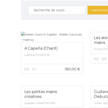
Rechercher
:
Les atel
mains
A Capella (Chant)
Emilie 
Laetitia DEPIESSE
0
5
180,00
€
0
1
VOIR PLUS
Les petites mains
Guitare
créatives
Debut
Isabelle CHANTRENNE
Julien W