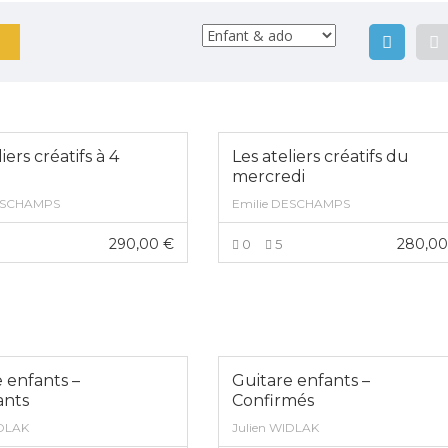
iers créatifs à 4
Les ateliers créatifs du
mercredi
DESCHAMPS
Emilie DESCHAMPS
290,00
€
280,0
0
5
VOIR PLUS
VOIR PLUS
 enfants –
Guitare enfants –
ants
Confirmés
IDLAK
Julien WIDLAK