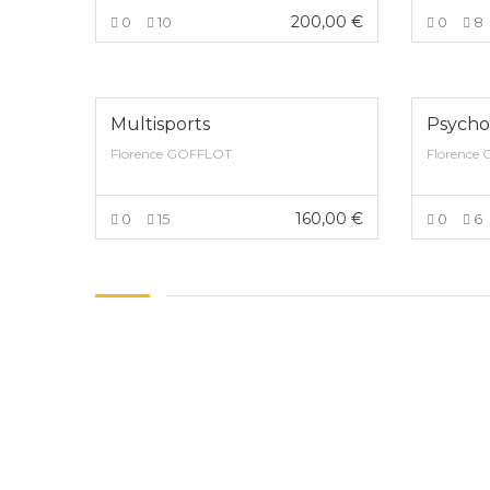
200,00
€
0
10
0
8
VOIR PLUS
Multisports
Psycho
Florence GOFFLOT
Florence
160,00
€
0
15
0
6
VOIR PLUS