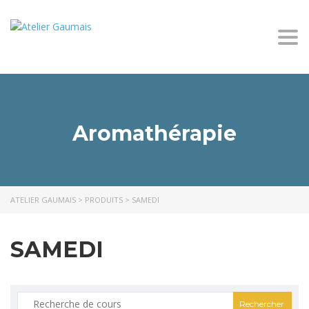
Togg
Aromathérapie
ATELIER GAUMAIS
>
PRODUITS
>
SAMEDI
SAMEDI
Rechercher